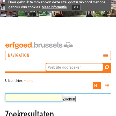
Door gebruik te maken van deze site, gaat u akkoord met ons
gebruik van cookies.
Meer informatie
OK
NAVIGATION
Zoek
DOEN
Geavanceerd
ONTDEKKEN
zoeken...
U bent hier:
Home
NL
FR
BELEVEN
Zoekresultaten