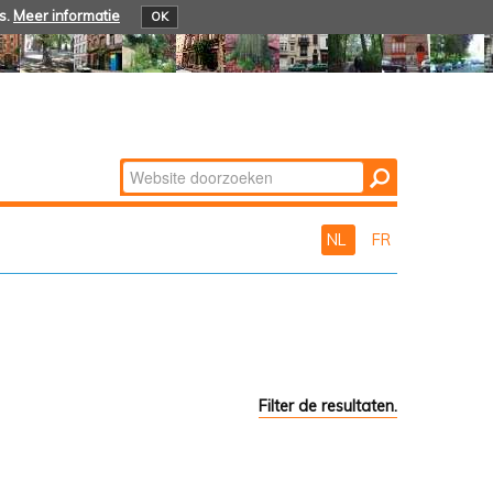
s.
Meer informatie
OK
Zoek
Geavanceerd
zoeken...
NL
FR
Filter de resultaten.