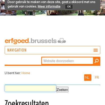
Door gebruik te maken van deze site, gaat u akkoord met ons
gebruik van cookies.
Meer informatie
OK
NAVIGATION
Zoek
DOEN
Geavanceerd
ONTDEKKEN
zoeken...
U bent hier:
Home
NL
FR
BELEVEN
Zoekresultaten