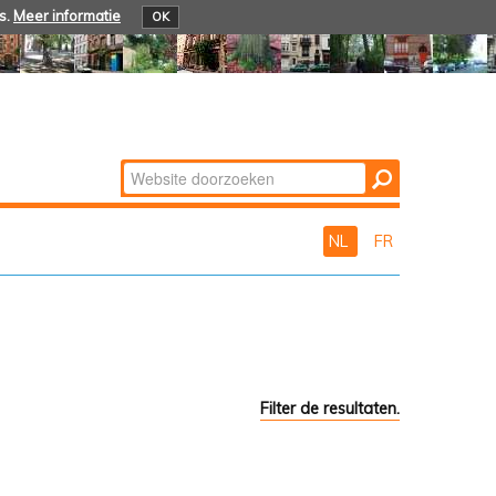
s.
Meer informatie
OK
Zoek
Geavanceerd
zoeken...
NL
FR
Filter de resultaten.