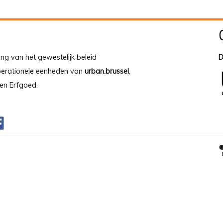
ing van het gewestelijk beleid
D
operationele eenheden van
urban.brussel
,
en Erfgoed.