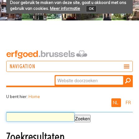
Door gebruik te maken van deze site, gaat u akkoord met ons
gebruik van cookies.
Meer informatie
OK
NAVIGATION
Zoek
DOEN
Geavanceerd
ONTDEKKEN
zoeken...
U bent hier:
Home
NL
FR
BELEVEN
Zoekresultaten