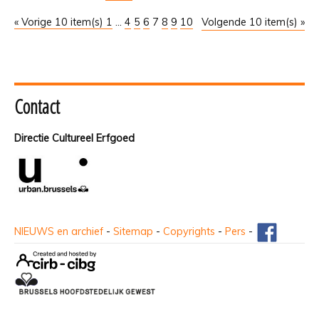
« Vorige 10 item(s)
1
...
4
5
6
7
8
9
10
Volgende 10 item(s) »
Contact
Directie Cultureel Erfgoed
NIEUWS en archief
-
Sitemap
-
Copyrights
-
Pers
-