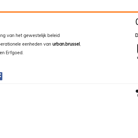
ing van het gewestelijk beleid
D
operationele eenheden van
urban.brussel
,
en Erfgoed.