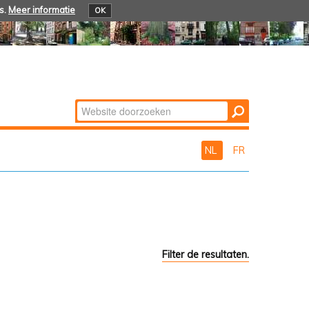
s.
Meer informatie
OK
Zoek
Geavanceerd
zoeken...
NL
FR
Filter de resultaten.