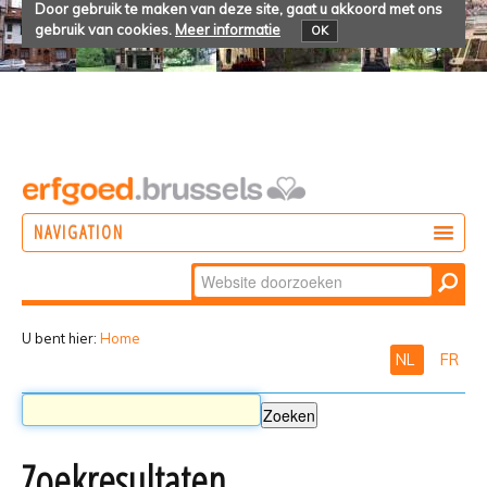
Door gebruik te maken van deze site, gaat u akkoord met ons
gebruik van cookies.
Meer informatie
OK
NAVIGATION
Zoek
DOEN
Geavanceerd
ONTDEKKEN
zoeken...
U bent hier:
Home
NL
FR
BELEVEN
Zoekresultaten