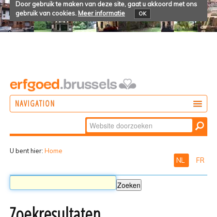
Door gebruik te maken van deze site, gaat u akkoord met ons
gebruik van cookies.
Meer informatie
OK
NAVIGATION
Zoek
DOEN
Geavanceerd
ONTDEKKEN
zoeken...
U bent hier:
Home
NL
FR
BELEVEN
Zoekresultaten