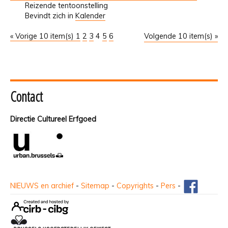
Reizende tentoonstelling
Bevindt zich in
Kalender
« Vorige 10 item(s)
1
2
3
4
5
6
Volgende 10 item(s) »
Contact
Directie Cultureel Erfgoed
NIEUWS en archief
-
Sitemap
-
Copyrights
-
Pers
-