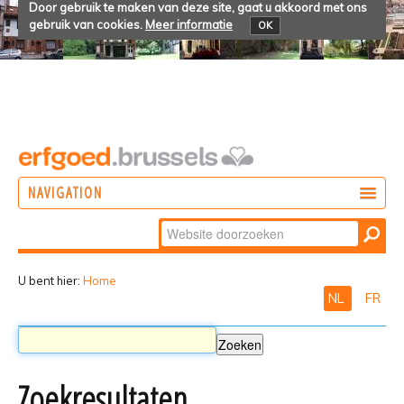
Door gebruik te maken van deze site, gaat u akkoord met ons
gebruik van cookies.
Meer informatie
OK
NAVIGATION
Zoek
DOEN
Geavanceerd
ONTDEKKEN
zoeken...
U bent hier:
Home
NL
FR
BELEVEN
Zoekresultaten