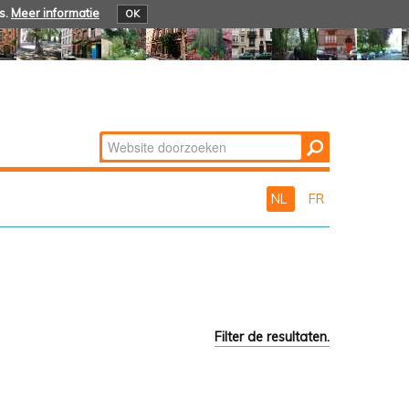
s.
Meer informatie
OK
Zoek
Geavanceerd
zoeken...
NL
FR
Filter de resultaten.