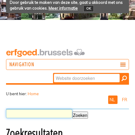
Door gebruik te maken van deze site, gaat u akkoord met ons
gebruik van cookies.
Meer informatie
OK
NAVIGATION
Zoek
DOEN
Geavanceerd
ONTDEKKEN
zoeken...
U bent hier:
Home
NL
FR
BELEVEN
Zoekresultaten