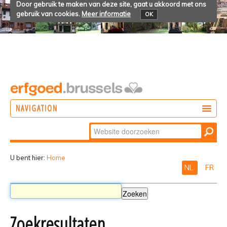
Door gebruik te maken van deze site, gaat u akkoord met ons
gebruik van cookies.
Meer informatie
OK
NAVIGATION
Zoek
DOEN
Geavanceerd
ONTDEKKEN
zoeken...
U bent hier:
Home
NL
FR
BELEVEN
Zoekresultaten