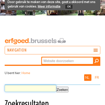
Door gebruik te maken van deze site, gaat u akkoord met ons
gebruik van cookies.
Meer informatie
OK
NAVIGATION
Zoek
DOEN
Geavanceerd
ONTDEKKEN
zoeken...
U bent hier:
Home
NL
FR
BELEVEN
Zoekresultaten