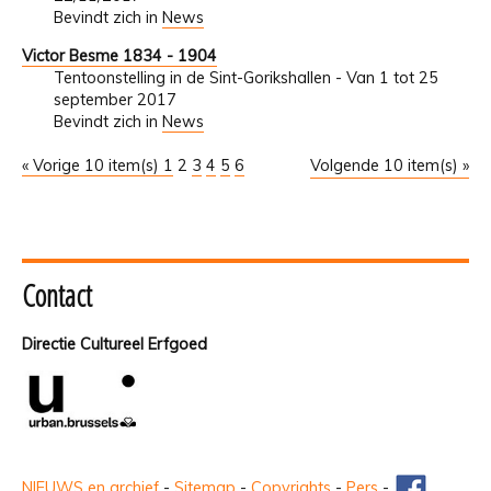
Bevindt zich in
News
Victor Besme 1834 - 1904
Tentoonstelling in de Sint-Gorikshallen - Van 1 tot 25
september 2017
Bevindt zich in
News
« Vorige 10 item(s)
1
2
3
4
5
6
Volgende 10 item(s) »
Contact
Directie Cultureel Erfgoed
NIEUWS en archief
-
Sitemap
-
Copyrights
-
Pers
-