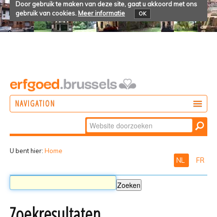
Door gebruik te maken van deze site, gaat u akkoord met ons
gebruik van cookies.
Meer informatie
OK
NAVIGATION
Zoek
DOEN
Geavanceerd
ONTDEKKEN
zoeken...
U bent hier:
Home
NL
FR
BELEVEN
Zoekresultaten