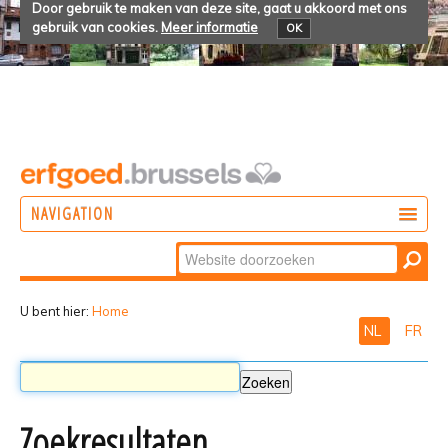
Door gebruik te maken van deze site, gaat u akkoord met ons
gebruik van cookies.
Meer informatie
OK
NAVIGATION
Zoek
DOEN
Geavanceerd
ONTDEKKEN
zoeken...
U bent hier:
Home
NL
FR
BELEVEN
Zoekresultaten