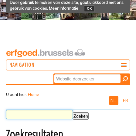
Door gebruik te maken van deze site, gaat u akkoord met ons
gebruik van cookies.
Meer informatie
OK
NAVIGATION
Zoek
DOEN
Geavanceerd
ONTDEKKEN
zoeken...
U bent hier:
Home
NL
FR
BELEVEN
Zoekresultaten