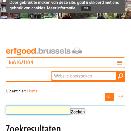
Door gebruik te maken van deze site, gaat u akkoord met ons
gebruik van cookies.
Meer informatie
OK
NAVIGATION
Zoek
DOEN
Geavanceerd
ONTDEKKEN
zoeken...
U bent hier:
Home
NL
FR
BELEVEN
Zoekresultaten