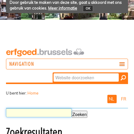
Door gebruik te maken van deze site, gaat u akkoord met ons
gebruik van cookies.
Meer informatie
OK
NAVIGATION
Zoek
DOEN
Geavanceerd
ONTDEKKEN
zoeken...
U bent hier:
Home
NL
FR
BELEVEN
Zoekresultaten