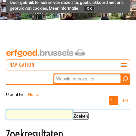
Door gebruik te maken van deze site, gaat u akkoord met ons
gebruik van cookies.
Meer informatie
OK
NAVIGATION
Zoek
DOEN
Geavanceerd
ONTDEKKEN
zoeken...
U bent hier:
Home
NL
FR
BELEVEN
Zoekresultaten