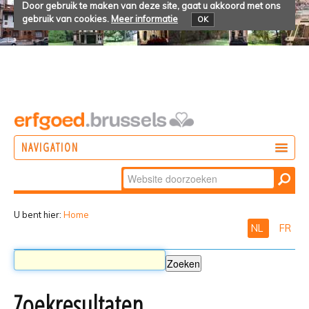
Door gebruik te maken van deze site, gaat u akkoord met ons
gebruik van cookies.
Meer informatie
OK
NAVIGATION
Zoek
DOEN
Geavanceerd
ONTDEKKEN
zoeken...
U bent hier:
Home
NL
FR
BELEVEN
Zoekresultaten