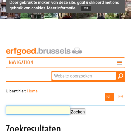
Door gebruik te maken van deze site, gaat u akkoord met ons
gebruik van cookies.
Meer informatie
OK
NAVIGATION
Zoek
DOEN
Geavanceerd
ONTDEKKEN
zoeken...
U bent hier:
Home
NL
FR
BELEVEN
Zoekresultaten