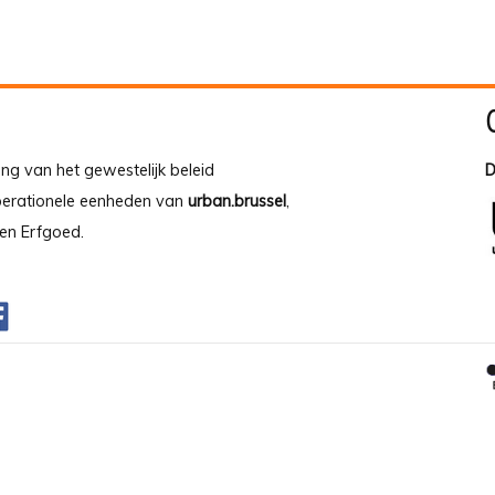
ing van het gewestelijk beleid
D
operationele eenheden van
urban.brussel
,
en Erfgoed.