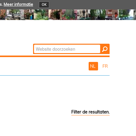
s.
Meer informatie
OK
Zoek
Geavanceerd
zoeken...
NL
FR
Filter de resultaten.