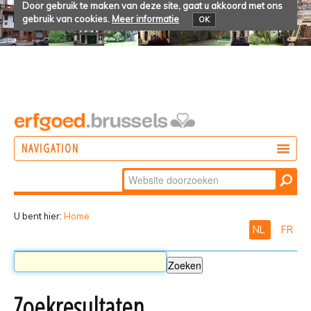
Door gebruik te maken van deze site, gaat u akkoord met ons
gebruik van cookies.
Meer informatie
OK
NAVIGATION
Zoek
DOEN
Geavanceerd
ONTDEKKEN
zoeken...
U bent hier:
Home
NL
FR
BELEVEN
Zoekresultaten