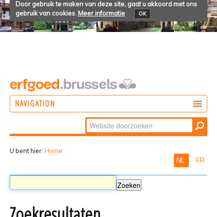
Door gebruik te maken van deze site, gaat u akkoord met ons
gebruik van cookies.
Meer informatie
OK
NAVIGATION
Zoek
DOEN
Geavanceerd
ONTDEKKEN
zoeken...
U bent hier:
Home
NL
FR
BELEVEN
Zoekresultaten