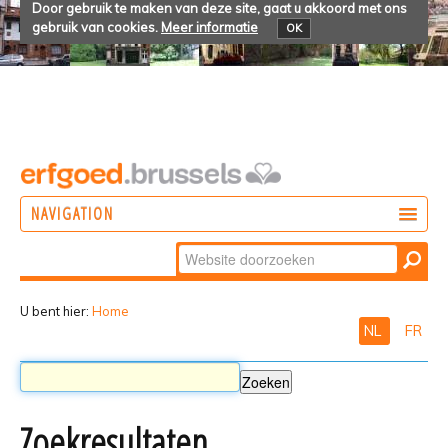
Door gebruik te maken van deze site, gaat u akkoord met ons
gebruik van cookies.
Meer informatie
OK
NAVIGATION
Zoek
DOEN
Geavanceerd
ONTDEKKEN
zoeken...
U bent hier:
Home
NL
FR
BELEVEN
Zoekresultaten