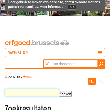
Door gebruik te maken van deze site, gaat u akkoord met ons
gebruik van cookies.
Meer informatie
OK
NAVIGATION
Zoek
DOEN
Geavanceerd
ONTDEKKEN
zoeken...
U bent hier:
Home
NL
FR
BELEVEN
Zoekresultaten