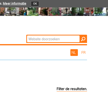
s.
Meer informatie
OK
Zoek
Geavanceerd
zoeken...
NL
FR
Filter de resultaten.