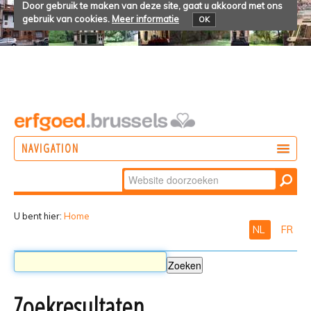
Door gebruik te maken van deze site, gaat u akkoord met ons
gebruik van cookies.
Meer informatie
OK
NAVIGATION
Zoek
DOEN
Geavanceerd
ONTDEKKEN
zoeken...
U bent hier:
Home
NL
FR
BELEVEN
Zoekresultaten