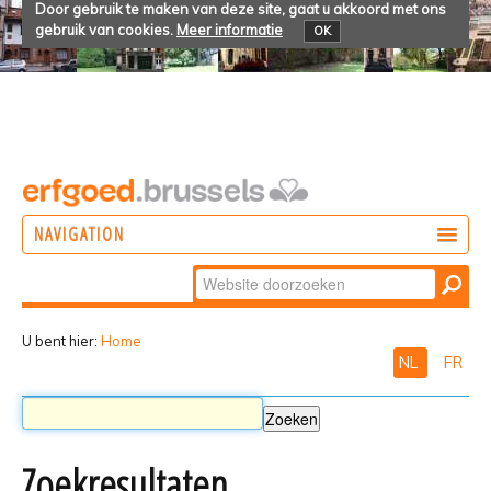
Door gebruik te maken van deze site, gaat u akkoord met ons
gebruik van cookies.
Meer informatie
OK
NAVIGATION
Zoek
DOEN
Geavanceerd
ONTDEKKEN
zoeken...
U bent hier:
Home
NL
FR
BELEVEN
Zoekresultaten