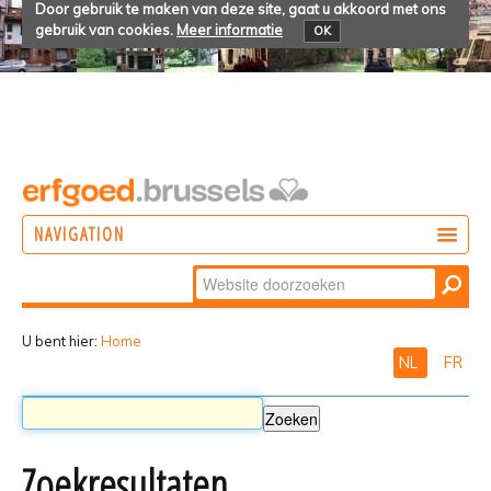
Door gebruik te maken van deze site, gaat u akkoord met ons
gebruik van cookies.
Meer informatie
OK
NAVIGATION
Zoek
DOEN
Geavanceerd
ONTDEKKEN
zoeken...
U bent hier:
Home
NL
FR
BELEVEN
Zoekresultaten