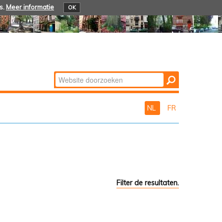
s.
Meer informatie
OK
Zoek
Geavanceerd
zoeken...
NL
FR
Filter de resultaten.