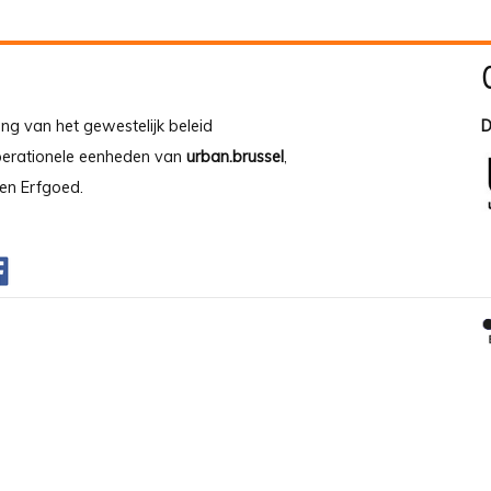
ing van het gewestelijk beleid
D
operationele eenheden van
urban.brussel
,
en Erfgoed.