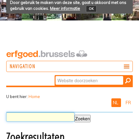
Door gebruik te maken van deze site, gaat u akkoord met ons
gebruik van cookies.
Meer informatie
OK
NAVIGATION
Zoek
DOEN
Geavanceerd
ONTDEKKEN
zoeken...
U bent hier:
Home
NL
FR
BELEVEN
Zoekresultaten