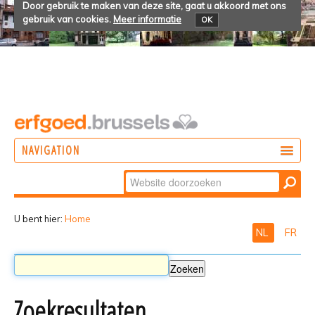
Door gebruik te maken van deze site, gaat u akkoord met ons
gebruik van cookies.
Meer informatie
OK
NAVIGATION
Zoek
DOEN
Geavanceerd
ONTDEKKEN
zoeken...
U bent hier:
Home
NL
FR
BELEVEN
Zoekresultaten