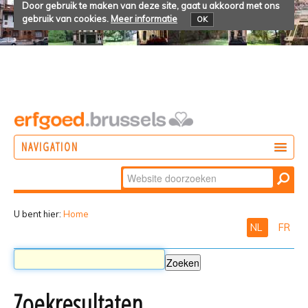
Door gebruik te maken van deze site, gaat u akkoord met ons
gebruik van cookies.
Meer informatie
OK
NAVIGATION
Zoek
DOEN
Geavanceerd
ONTDEKKEN
zoeken...
U bent hier:
Home
NL
FR
BELEVEN
Zoekresultaten