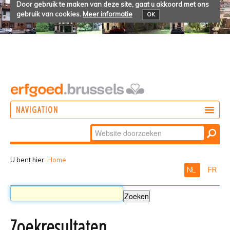
Door gebruik te maken van deze site, gaat u akkoord met ons
gebruik van cookies.
Meer informatie
OK
NAVIGATION
Zoek
DOEN
Geavanceerd
ONTDEKKEN
zoeken...
U bent hier:
Home
NL
FR
BELEVEN
Zoekresultaten