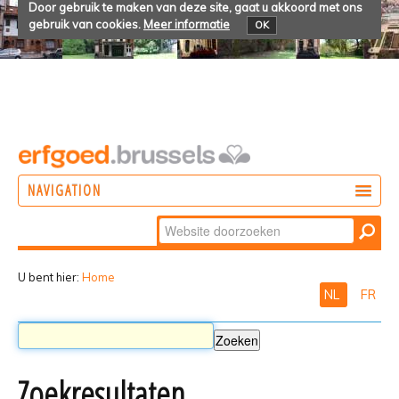
Door gebruik te maken van deze site, gaat u akkoord met ons
gebruik van cookies.
Meer informatie
OK
NAVIGATION
Zoek
DOEN
Geavanceerd
ONTDEKKEN
zoeken...
U bent hier:
Home
NL
FR
BELEVEN
Zoekresultaten