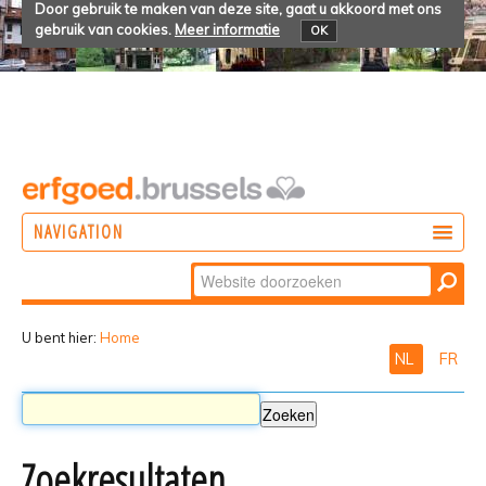
Door gebruik te maken van deze site, gaat u akkoord met ons
gebruik van cookies.
Meer informatie
OK
NAVIGATION
Zoek
DOEN
Geavanceerd
ONTDEKKEN
zoeken...
U bent hier:
Home
NL
FR
BELEVEN
Zoekresultaten