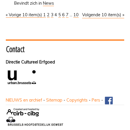
Bevindt zich in
News
« Vorige 10 item(s)
1
2
3
4
5
6
7
...
10
Volgende 10 item(s) »
Contact
Directie Cultureel Erfgoed
NIEUWS en archief
-
Sitemap
-
Copyrights
-
Pers
-