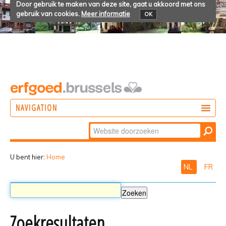
Door gebruik te maken van deze site, gaat u akkoord met ons
gebruik van cookies.
Meer informatie
OK
NAVIGATION
Zoek
DOEN
Geavanceerd
ONTDEKKEN
zoeken...
U bent hier:
Home
NL
FR
BELEVEN
Zoekresultaten