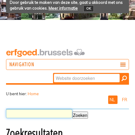
Door gebruik te maken van deze site, gaat u akkoord met ons
gebruik van cookies.
Meer informatie
OK
NAVIGATION
Zoek
DOEN
Geavanceerd
ONTDEKKEN
zoeken...
U bent hier:
Home
NL
FR
BELEVEN
Zoekresultaten