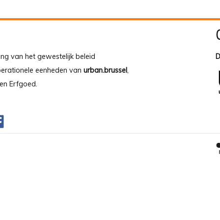
ing van het gewestelijk beleid
D
operationele eenheden van
urban.brussel
,
en Erfgoed.