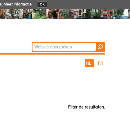
s.
Meer informatie
OK
Zoek
Geavanceerd
zoeken...
NL
FR
Filter de resultaten.