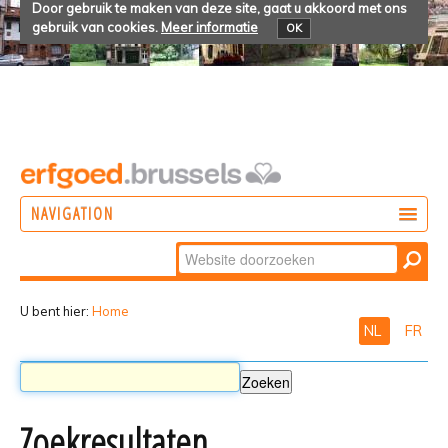
Door gebruik te maken van deze site, gaat u akkoord met ons
gebruik van cookies.
Meer informatie
OK
NAVIGATION
Zoek
DOEN
Geavanceerd
ONTDEKKEN
zoeken...
U bent hier:
Home
NL
FR
BELEVEN
Zoekresultaten