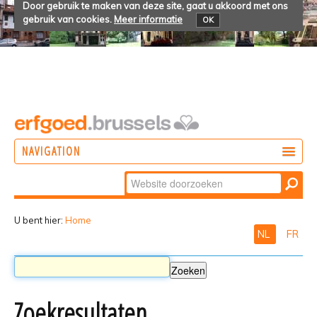
Door gebruik te maken van deze site, gaat u akkoord met ons
gebruik van cookies.
Meer informatie
OK
NAVIGATION
Zoek
DOEN
Geavanceerd
ONTDEKKEN
zoeken...
U bent hier:
Home
NL
FR
BELEVEN
Zoekresultaten