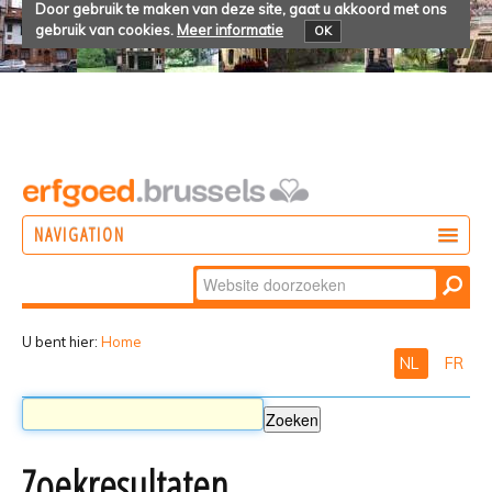
Door gebruik te maken van deze site, gaat u akkoord met ons
gebruik van cookies.
Meer informatie
OK
NAVIGATION
Zoek
DOEN
Geavanceerd
ONTDEKKEN
zoeken...
U bent hier:
Home
NL
FR
BELEVEN
Zoekresultaten