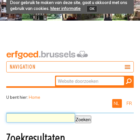
Door gebruik te maken van deze site, gaat u akkoord met ons
gebruik van cookies.
Meer informatie
OK
NAVIGATION
Zoek
DOEN
Geavanceerd
ONTDEKKEN
zoeken...
U bent hier:
Home
NL
FR
BELEVEN
Zoekresultaten