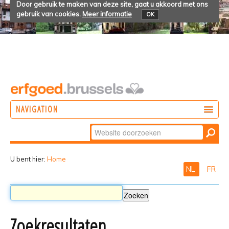
Door gebruik te maken van deze site, gaat u akkoord met ons
gebruik van cookies.
Meer informatie
OK
NAVIGATION
Zoek
DOEN
Geavanceerd
ONTDEKKEN
zoeken...
U bent hier:
Home
NL
FR
BELEVEN
Zoekresultaten