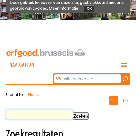
Door gebruik te maken van deze site, gaat u akkoord met ons
gebruik van cookies.
Meer informatie
OK
NAVIGATION
Zoek
DOEN
Geavanceerd
ONTDEKKEN
zoeken...
U bent hier:
Home
NL
FR
BELEVEN
Zoekresultaten