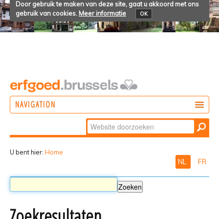
Door gebruik te maken van deze site, gaat u akkoord met ons
gebruik van cookies.
Meer informatie
OK
NAVIGATION
Zoek
DOEN
Geavanceerd
ONTDEKKEN
zoeken...
U bent hier:
Home
NL
FR
BELEVEN
Zoekresultaten