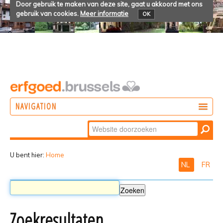
Door gebruik te maken van deze site, gaat u akkoord met ons
gebruik van cookies.
Meer informatie
OK
NAVIGATION
Zoek
DOEN
Geavanceerd
ONTDEKKEN
zoeken...
U bent hier:
Home
NL
FR
BELEVEN
Zoekresultaten