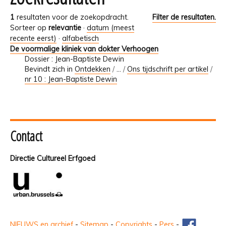
1
resultaten voor de zoekopdracht.
Filter de resultaten.
Sorteer op
relevantie
·
datum (meest
recente eerst)
·
alfabetisch
De voormalige kliniek van dokter Verhoogen
Dossier : Jean-Baptiste Dewin
Bevindt zich in
Ontdekken
/
…
/
Ons tijdschrift per artikel
/
nr 10 : Jean-Baptiste Dewin
Contact
Directie Cultureel Erfgoed
NIEUWS en archief
-
Sitemap
-
Copyrights
-
Pers
-