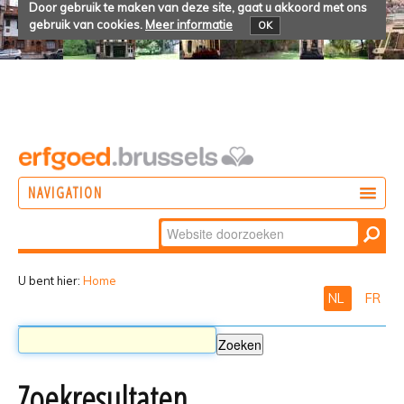
Door gebruik te maken van deze site, gaat u akkoord met ons
gebruik van cookies.
Meer informatie
OK
NAVIGATION
Zoek
DOEN
Geavanceerd
ONTDEKKEN
zoeken...
U bent hier:
Home
NL
FR
BELEVEN
Zoekresultaten