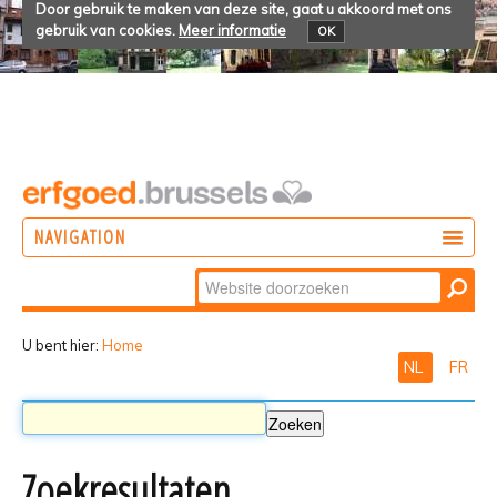
Door gebruik te maken van deze site, gaat u akkoord met ons
gebruik van cookies.
Meer informatie
OK
NAVIGATION
Zoek
DOEN
Geavanceerd
ONTDEKKEN
zoeken...
U bent hier:
Home
NL
FR
BELEVEN
Zoekresultaten